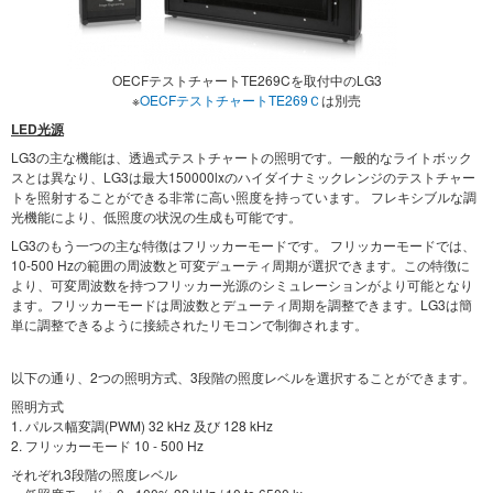
OECFテストチャートTE269Cを取付中のLG3
※
OECFテストチャートTE269Ｃ
は別売
LED光源
LG3の主な機能は、透過式テストチャートの照明です。一般的なライトボック
スとは異なり、LG3は最大150000lxのハイダイナミックレンジのテストチャー
トを照射することができる非常に高い照度を持っています。 フレキシブルな調
光機能により、低照度の状況の生成も可能です。
LG3のもう一つの主な特徴はフリッカーモードです。 フリッカーモードでは、
10-500 Hzの範囲の周波数と可変デューティ周期が選択できます。この特徴に
より、可変周波数を持つフリッカー光源のシミュレーションがより可能となり
ます。フリッカーモードは周波数とデューティ周期を調整できます。LG3は簡
単に調整できるように接続されたリモコンで制御されます。
以下の通り、2つの照明方式、3段階の照度レベルを選択することができます。
照明方式
1. パルス幅変調(PWM) 32 kHz 及び 128 kHz
2. フリッカーモード 10 - 500 Hz
それぞれ3段階の照度レベル