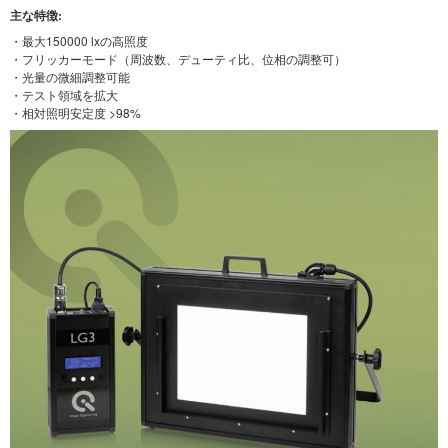
主な特徴:
・最大150000 lxの高照度
・フリッカーモード（周波数、デューティ比、位相の調整可）
・光量の微細調整可能
・テスト領域を拡大
・相対照明安定度 >98%