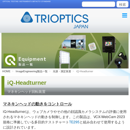
OPTICAL TESTING INSTRUMENTS DEFACTO STANDARD
HOME
ImageEngineering製品一覧
光源・測定装置
iQ-Headturner
iQ-Headturner
マネキンヘッド回転装置
マネキンヘッドの動きをコントロール
iQ-Headturnerは、ウェブカメラやその他の顔認識カメラシステムの評価に使用
されるマネキンヘッドの動きを制御します。この製品は、VCX-WebCam 2023
規格に準拠している多目的テストチャート
TE295
と組み合わせて使用するよう
に設計されています。