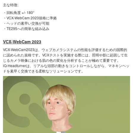
主な特徴:
・回転角度 +/- 180°
・VCX-WebCam 2023規格に準拠
・ヘッドの素早い交換が可能
・TE295への簡単な組み込み
VCX-WebCam 2023
VCX-WebCam2023は、ウェブカメラシステムの性能を評価するための国際的
に認められた規格です。VCXテストを実施する際には、照明や影に起因して生
じるカメラ映像における肌の色の変化を分析することが極めて重要です。
iQ-Headturnerは、リアルな頭部の動きをコントロールしながら、マネキンヘッ
ドを素早く交換できる柔軟なソリューションです。