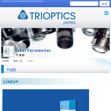
OPTICAL TESTING INSTRUMENTS DEFACTO STANDARD
HOME
製品一覧
干渉計
干渉計
LINEUP