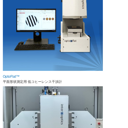
OptoFlat™
平面形状測定用 低コヒーレンス干渉計