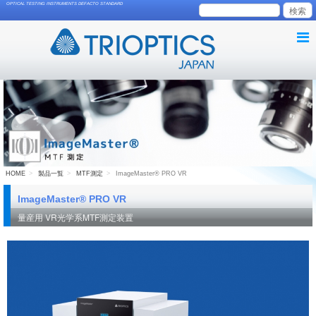
OPTICAL TESTING INSTRUMENTS DEFACTO STANDARD
HOME
製品一覧
MTF測定
ImageMaster® PRO VR
ImageMaster® PRO VR
量産用 VR光学系MTF測定装置